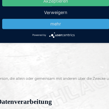
Akzeptieren
Verweigern
le
mehr
ieser Website ist:
Powered by
he Person, die allein oder gemeinsam mit anderen über die Zweck
Datenverarbeitung