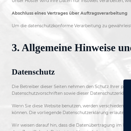
Unser Hoster wird Ihre Daten nur insoweit verarbeiten, wie
Abschluss eines Vertrages über Auftragsverarbeitung
Um die datenschutzkonforme Verarbeitung zu gewährleist
3. Allgemeine Hinweise un
Datenschutz
Die Betreiber dieser Seiten nehmen den Schutz Ihrer per
Datenschutzvorschriften sowie dieser Datenschutzerkläru
Wenn Sie diese Website benutzen, werden verschiedene p
können. Die vorliegende Datenschutzerklärung erläutert, 
Wir weisen darauf hin, dass die Datenübertragung im Inter