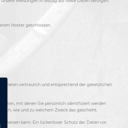
und unsere Weisungen in Bezug auf diese Daten befolgen.
serem Hoster geschlossen.
en Daten vertraulich und entsprechend der gesetzlichen
ten, mit denen Sie persönlich identifiziert werden
rt auch, wie und zu welchem Zweck das geschieht.
 aufweisen kann. Ein lückenloser Schutz der Daten vor