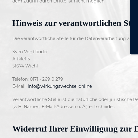
dem Zugriff durch Dritte ist nicht möglich.
Hinweis zur verantwortlichen Stel
Die verantwortliche Stelle für die Datenverarbeitung auf d
Sven Vogtländer
Altklef 5
51674 Wiehl
Telefon: 0171 - 269 0 279
E-Mail:
info@wirkungswechsel.online
Verantwortliche Stelle ist die natürliche oder juristisc
(z. B. Namen, E-Mail-Adressen o. Ä.) entscheidet.
Widerruf Ihrer Einwilligung zur 