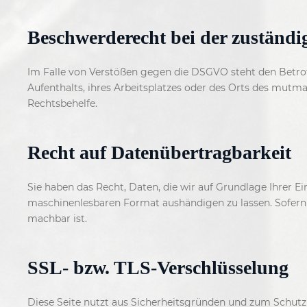
Beschwerderecht bei der zuständi
Im Falle von Verstößen gegen die DSGVO steht den Betrof
Aufenthalts, ihres Arbeitsplatzes oder des Orts des mutm
Rechtsbehelfe.
Recht auf Datenübertragbarkeit
Sie haben das Recht, Daten, die wir auf Grundlage Ihrer Ei
maschinenlesbaren Format aushändigen zu lassen. Sofern S
machbar ist.
SSL- bzw. TLS-Verschlüsselung
Diese Seite nutzt aus Sicherheitsgründen und zum Schutz d