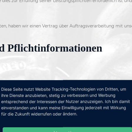
 dies zur Erfüllung seiner Leistungspflichten erforderlich ist 
en, haben wir einen Vertrag über Auftragsverarbeitung mit un
d Pflichtinformationen
sönlichen Daten sehr ernst. Wir behandeln Ihre personenbezogen
Diese Seite nutzt Website Tracking-Technologien von Dritten, um
ng.
ihre Dienste anzubieten, stetig zu verbessern und Werbung
entsprechend der Interessen der Nutzer anzuzeigen. Ich bin damit
ersonenbezogene Daten erhoben. Personenbezogene Daten sind Da
einverstanden und kann meine Einwilligung jederzeit mit Wirkung
welche Daten wir erheben und wofür wir sie nutzen. Sie erläute
für die Zukunft widerrufen oder ändern.
net (z. B. bei der Kommunikation per E-Mail) Sicherheitslücken