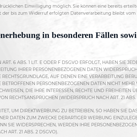
ücklichen Einwilligung möglich. Sie können eine bereits erteilte
t der bis zum Widerruf erfolgten Datenverarbeitung bleibt vom
nerhebung in besonderen Fällen sowi
. 6 ABS. 1 LIT. E ODER F DSGVO ERFOLGT, HABEN SIE JEDE
EITUNG IHRER PERSONENBEZOGENEN DATEN WIDERSPRUCH EI
GE RECHTSGRUNDLAGE, AUF DENEN EINE VERARBEITUNG BER
E BETROFFENEN PERSONENBEZOGENEN DATEN NICHT MEHR V
WEISEN, DIE IHRE INTERESSEN, RECHTE UND FREIHEITEN 
N RECHTSANSPRÜCHEN (WIDERSPRUCH NACH ART. 21 ABS. 
T, UM DIREKTWERBUNG ZU BETREIBEN, SO HABEN SIE DAS
R DATEN ZUM ZWECKE DERARTIGER WERBUNG EINZULEGEN; D
ENN SIE WIDERSPRECHEN, WERDEN IHRE PERSONENBEZOGE
ART. 21 ABS. 2 DSGVO).